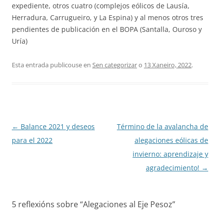
expediente, otros cuatro (complejos eólicos de Lausía,
Herradura, Carrugueiro, y La Espina) y al menos otros tres
pendientes de publicación en el BOPA (Santalla, Ouroso y
Uría)
Esta entrada publicouse en
Sen categorizar
o
13 Xaneiro, 2022
.
Navegación
←
Balance 2021 y deseos
Término de la avalancha de
de
para el 2022
alegaciones eólicas de
artigos
invierno: aprendizaje y
agradecimiento!
→
5 reflexións sobre “
Alegaciones al Eje Pesoz
”