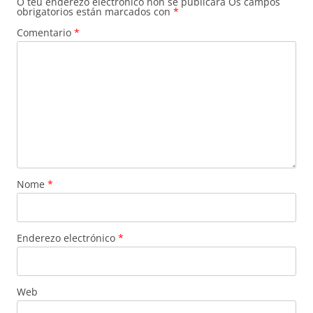
O teu enderezo electrónico non se publicará
Os campos
obrigatorios están marcados con
*
Comentario
*
Nome
*
Enderezo electrónico
*
Web