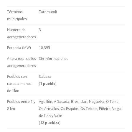
Términos
Taramundi
municipales
Número de
3
aerogeneradores
Potencia (MW)
10,395
Altura total de los
Sin informaciones
aerogeneradores
Pueblos con
Cabaza
casas a menos
(
1 pueblo
)
de 1km
Pueblos entre 1 y
Aguillón, A Sacada, Bres, Llan, Nogueira, O Teixo,
2 km
Os Armallos, Os Esquíos, Os Teixois, Piñeiro, Veiga
de Llan y Valín
(
12 pueblos
)