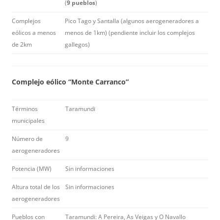
(
9 pueblos
)
Complejos
Pico Tago y Santalla (algunos aerogeneradores a
eólicos a menos
menos de 1km) (pendiente incluir los complejos
de 2km
gallegos)
Complejo eólico “Monte Carranco”
Términos
Taramundi
municipales
Número de
9
aerogeneradores
Potencia (MW)
Sin informaciones
Altura total de los
Sin informaciones
aerogeneradores
Pueblos con
Taramundi: A Pereira, As Veigas y O Navallo