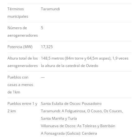
Términos
Taramundi
municipales
Número de
5
aerogeneradores
Potencia (MW)
17,325
Altura total de los
148,5 metros (84m torre y 64,5m aspas), 1,9 veces
aerogeneradores
la altura de la catedral de Oviedo
Pueblos con
—
casas a menos
de 1km
Pueblos entre 1 y
Santa Eulalia de Oscos: Pousadoiro
2 km
Taramundi: A Folgueirosa, O Couso, Os Couces,
Santa Mariña y Turía
Villanueva de Oscos: As Toleiras y Batribán
A Fonsagrada (Galicia): Cerdeira