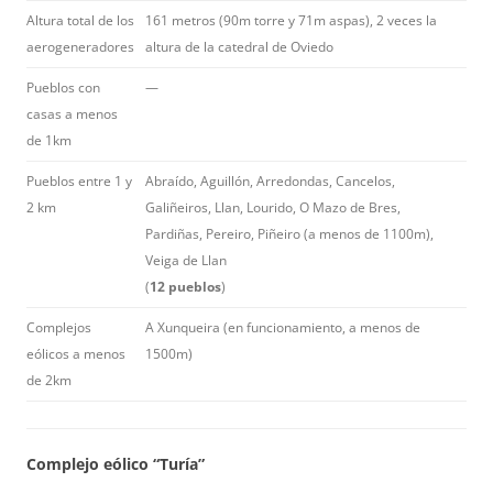
Altura total de los
161 metros (90m torre y 71m aspas), 2 veces la
aerogeneradores
altura de la catedral de Oviedo
Pueblos con
—
casas a menos
de 1km
Pueblos entre 1 y
Abraído, Aguillón, Arredondas, Cancelos,
2 km
Galiñeiros, Llan, Lourido, O Mazo de Bres,
Pardiñas, Pereiro, Piñeiro (a menos de 1100m),
Veiga de Llan
(
12 pueblos
)
Complejos
A Xunqueira (en funcionamiento, a menos de
eólicos a menos
1500m)
de 2km
Complejo eólico “Turía”