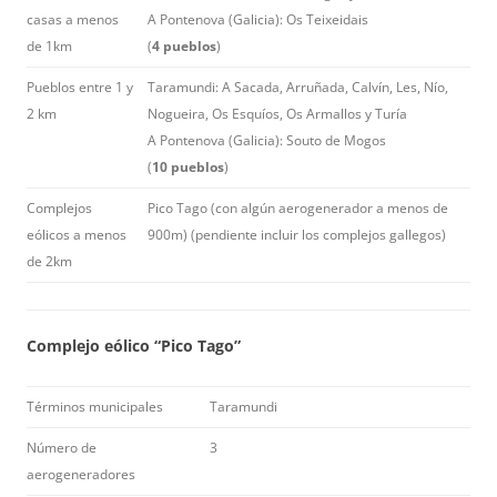
casas a menos
A Pontenova (Galicia): Os Teixeidais
de 1km
(
4 pueblos
)
Pueblos entre 1 y
Taramundi: A Sacada, Arruñada, Calvín, Les, Nío,
2 km
Nogueira, Os Esquíos, Os Armallos y Turía
A Pontenova (Galicia): Souto de Mogos
(
10 pueblos
)
Complejos
Pico Tago (con algún aerogenerador a menos de
eólicos a menos
900m) (pendiente incluir los complejos gallegos)
de 2km
Complejo eólico “Pico Tago”
Términos municipales
Taramundi
Número de
3
aerogeneradores