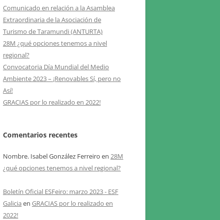
Comunicado en relación a la Asamblea
CAMPAÑA TARAMUNDI
Extraordinaria de la Asociación de
Turismo de Taramundi (ANTURTA)
28M ¿qué opciones tenemos a nivel
regional?
Convocatoria Día Mundial del Medio
Ambiente 2023 – ¡Renovables Sí, pero no
Así!
GRACIAS por lo realizado en 2022!
Comentarios recentes
Nombre. Isabel González Ferreiro
en
28M
¿qué opciones tenemos a nivel regional?
Boletín Oficial ESFeiro: marzo 2023 - ESF
Galicia
en
GRACIAS por lo realizado en
2022!