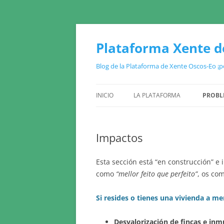
Plataforma Xente d
Blog de la Plataforma de Xente Oscos-Eo ¡po
INICIO
LA PLATAFORMA
PROBL
¿QUÉ QUEREMOS Y POR QUÉ?
SITUA
Impactos
¿QUÉ HACEMOS?
SITU
IMPA
Esta sección está “en construcción” e
como
“mellor feito que perfeito”
, os co
IMPA
Si resides o tienes una vivienda a 
Desvalorización de fincas e inm