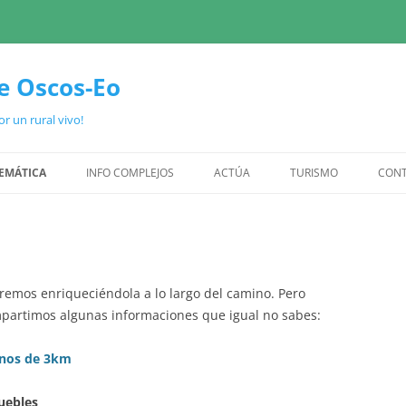
e Oscos-Eo
r un rural vivo!
Saltar
ao
EMÁTICA
INFO COMPLEJOS
ACTÚA
TURISMO
CON
contido
CIÓN ASTURIAS
CASTROPOL (2)
INFÓRMATE
ENCUESTA VISITANTES
ACIÓN COMARCA OSCOS-EO
SAN TIRSO DE ABRES (1)
ALEGA
MANIFIESTO TURISMO
CTOS COMARCA OSCOS-EO
TARAMUNDI (5)
FIRMA
 iremos enriqueciéndola a lo largo del camino. Pero
mpartimos algunas informaciones que igual no sabes:
CTOS
VEGADEO (1)
DIVULGA
menos de 3km
VILLANUEVA DE OSCOS (1)
VISIBILIZA
TARAMUNDI Y VEGADEO (3)
POSICIÓNATE
uebles