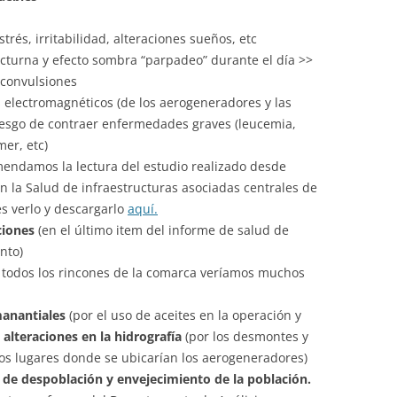
CASTROPOL Y VEGADEO (2)
rés, irritabilidad, alteraciones sueños, etc
turna y efecto sombra “parpadeo” durante el día >>
SANTA EULALIA DE OSCOS Y
 convulsiones
VILLANUEVA DE OSCOS (1)
electromagnéticos (de los aerogeneradores y las
TARAMUNDI Y VILLANUEVA DE
 riesgo de contraer enfermedades graves (leucemia,
OSCOS (1)
er, etc)
mendamos la lectura del estudio realizado desde
SAN MARTÍN DE OSCOS Y
n la Salud de infraestructuras asociadas centrales de
VILLANUEVA DE OSCOS (1)
s verlo y descargarlo
aquí.
ciones
(en el último item del informe de salud de
SAN MARTÍN DE OSCOS Y PESOZ
nto)
(1)
 todos los rincones de la comarca veríamos muchos
manantiales
(por el uso de aceites en la operación y
 alteraciones en la hidrografía
(por los desmontes y
los lugares donde se ubicarían los aerogeneradores)
de despoblación y envejecimiento de la población.