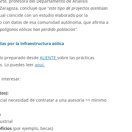
arte, profesora del Departamento de Análisis
Zaragoza, concluye que “
este tipo de proyectos acentúan
ual coincide con un estudio elaborado por la
do con datos de esa comunidad autónoma, que afirma a
 polígonos eólicos han perdido población”
.
das por la infraestructura eólica
ulo preparado desde
ALIENTE
sobre las prácticas
s. Lo puedes leer
aquí.
interesar:
os):
ncial necesidad de contratar a una asesoría >> mínimo
a
ustrial
ficios
(por ejemplo, becas)