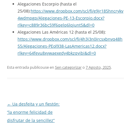
Alegaciones Escorpio (hasta el
25/08):
https://www.dropbox.com/scl/fi/e9jr185hncrykv
4wdmpgp/Alegaciones-PE-13-Escorpio.docx?
rlkey=c889r36bc59f6qelq6lqjunt5&dl=0
Alegaciones Las Américas 12 (hasta el 25/08):
https://www.dropbox.com/scl/fi/4h3j3n0ircsxbnvq48h
55/Alegaciones-PEol938-LasAmericas12.docx?
rlkey=64fevu8xywaexedy4bkzqyibi&dl=0
Esta entrada publicouse en
Sen categorizar
o
7 Agosto, 2025
.
Navegación
←
Ua desfeita y un fiestón:
de
“la enorme felicidad de
artigos
disfrutar de la sencillez”