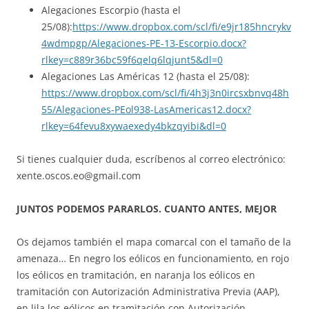
Alegaciones Escorpio (hasta el
25/08):
https://www.dropbox.com/scl/fi/e9jr185hncrykv
4wdmpgp/Alegaciones-PE-13-Escorpio.docx?
rlkey=c889r36bc59f6qelq6lqjunt5&dl=0
Alegaciones Las Américas 12 (hasta el 25/08):
https://www.dropbox.com/scl/fi/4h3j3n0ircsxbnvq48h
55/Alegaciones-PEol938-LasAmericas12.docx?
rlkey=64fevu8xywaexedy4bkzqyibi&dl=0
Si tienes cualquier duda, escríbenos al correo electrónico:
xente.oscos.eo@gmail.com
JUNTOS PODEMOS PARARLOS. CUANTO ANTES, MEJOR
Os dejamos también el mapa comarcal con el tamaño de la
amenaza… En negro los eólicos en funcionamiento, en rojo
los eólicos en tramitación, en naranja los eólicos en
tramitación con Autorización Administrativa Previa (AAP),
en lila los eólicos en tramitación con Autorización